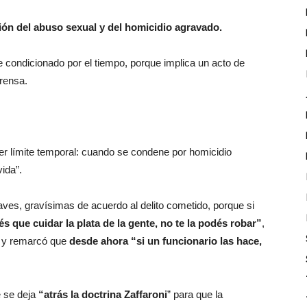
ión del abuso sexual y del homicidio agravado.
e condicionado por el tiempo, porque implica un acto de
prensa.
er límite temporal: cuando se condene por homicidio
vida”.
aves, gravísimas de acuerdo al delito cometido, porque si
és que cuidar la plata de la gente, no te la podés robar”
,
io y remarcó que
desde ahora “si un funcionario las hace,
e se deja
“atrás la doctrina Zaffaroni
” para que la