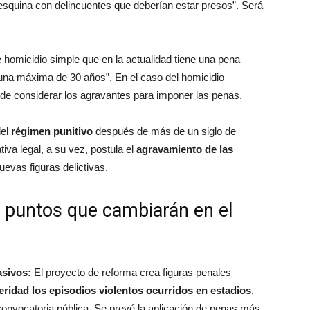
 esquina con delincuentes que deberían estar presos”. Será
de homicidio simple que en la actualidad tiene una pena
una máxima de 30 años”. En el caso del homicidio
de considerar los agravantes para imponer las penas.
del
régimen punitivo
después de más de un siglo de
tiva legal, a su vez, postula el
agravamiento de las
uevas figuras delictivas.
s puntos que cambiarán en el
asivos:
El proyecto de reforma crea figuras penales
ridad los episodios violentos ocurridos en estadios
,
onvocatoria pública. Se prevé la aplicación de penas más