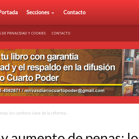
rio
Portada
Secciones
Contacto
S DE PRIVACIDAD Y COOKIES
CONTACTO
arto
der
enas: los cambios clave de la reforma...
a y aumento de penas: l