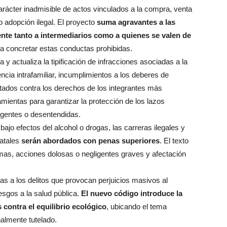
arácter inadmisible de actos vinculados a la compra, venta
o adopción ilegal. El proyecto
suma agravantes a las
nte tanto a intermediarios como a quienes se valen de
a concretar estas conductas prohibidas.
a y actualiza la tipificación de infracciones asociadas a la
ncia intrafamiliar, incumplimientos a los deberes de
ntados contra los derechos de los integrantes más
mientas para garantizar la protección de los lazos
ligentes o desentendidas.
ajo efectos del alcohol o drogas, las carreras ilegales y
fatales
serán abordados con penas superiores
. El texto
imas, acciones dolosas o negligentes graves y afectación
s a los delitos que provocan perjuicios masivos al
esgos a la salud pública.
El nuevo código introduce la
 contra el equilibrio ecológico
, ubicando el tema
nalmente tutelado.