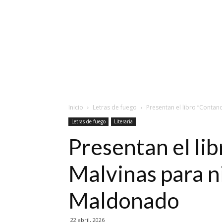
Inicio
Letras de fuego
Presentan el libro “Contano
Letras de fuego
Literaria
Presentan el lib
Malvinas para n
Maldonado
22 abril, 2026