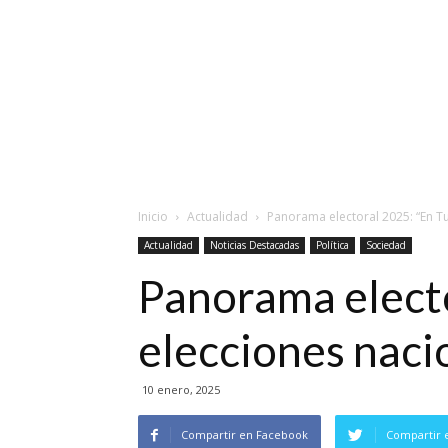
Inicio
Actualidad
Panorama electoral 2025: “En T
Actualidad
Noticias Destacadas
Política
Sociedad
Panorama elect
elecciones naci
10 enero, 2025
Compartir en Facebook
Compartir 