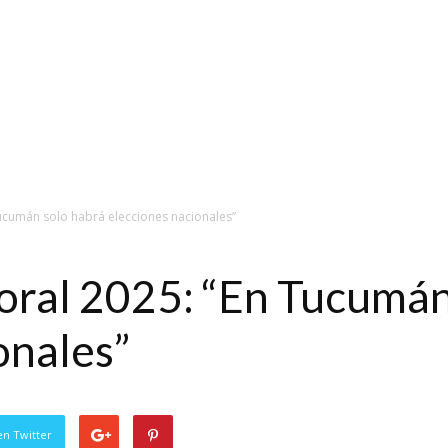
ucumán solo habrá elecciones nacionales”
oral 2025: “En Tucumán
onales”
en Twitter