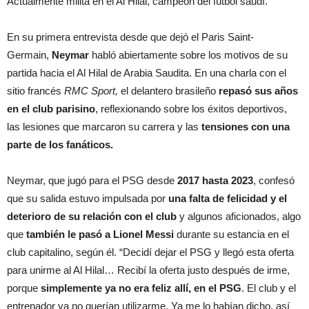
Actualmente milita en el Al Hilal, campeón del fútbol saudí.
En su primera entrevista desde que dejó el Paris Saint-
Germain,
Neymar
habló abiertamente sobre los motivos de su
partida hacia el Al Hilal de Arabia Saudita. En una charla con el
sitio francés
RMC Sport,
el delantero brasileño
repasó sus años
en el club parisino
, reflexionando sobre los éxitos deportivos,
las lesiones que marcaron su carrera y las
tensiones con una
parte de los fanáticos.
Neymar, que jugó para el PSG desde
2017 hasta 2023
, confesó
que su salida estuvo impulsada por
una falta de felicidad y el
deterioro de su relación con el club
y algunos aficionados, algo
que
también le pasó a Lionel Messi
durante su estancia en el
club capitalino, según él. “Decidí dejar el PSG y llegó esta oferta
para unirme al Al Hilal… Recibí la oferta justo después de irme,
porque
simplemente ya no era feliz allí, en el PSG
. El club y el
entrenador ya no querían utilizarme. Ya me lo habían dicho, así