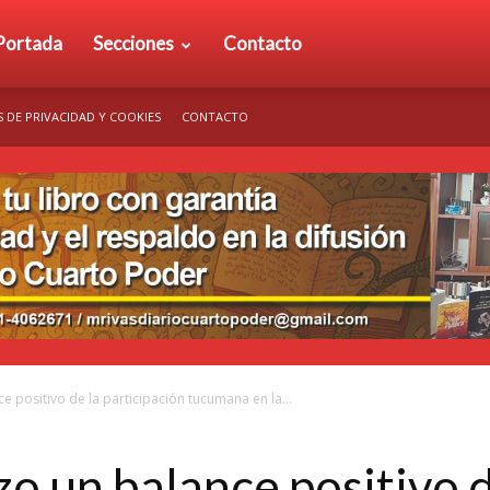
rio
Portada
Secciones
Contacto
S DE PRIVACIDAD Y COOKIES
CONTACTO
arto
der
e positivo de la participación tucumana en la...
o un balance positivo d