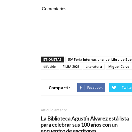
Comentarios
ETIQUETAS
50ª Feria Internacional del Libro de Bu
difusión
FILBA 2026
Literatura
Miguel Calvo
Compartir
Facebook
Twitte
Artículo anterior
La Biblioteca Agustín Álvarez está lista
para celebrar sus 100 años con un
encuentro de escritores