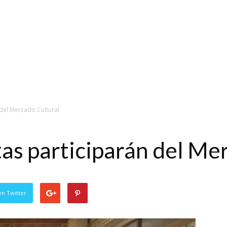
 del Mercado Cultural
tas participarán del Me
en Twitter