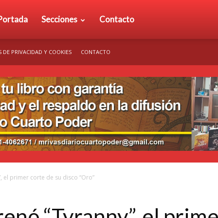
rio
Portada
Secciones
Contacto
S DE PRIVACIDAD Y COOKIES
CONTACTO
arto
der
 el primer corte de su disco “Oro”
enó “Tyranny”, el prime