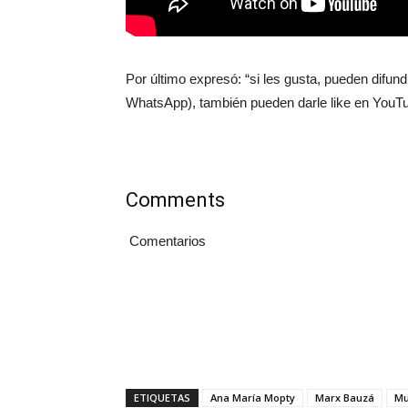
Por último expresó: “si les gusta, pueden difund
WhatsApp), también pueden darle like en YouTub
Comments
Comentarios
ETIQUETAS
Ana María Mopty
Marx Bauzá
Mu