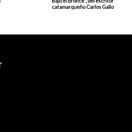
n
“Bajo el bronce”, del escritor
catamarqueño Carlos Gallo