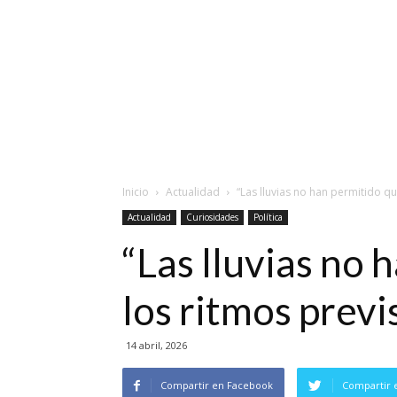
Inicio
Actualidad
“Las lluvias no han permitido qu
Actualidad
Curiosidades
Política
“Las lluvias no 
los ritmos previ
14 abril, 2026
Compartir en Facebook
Compartir 