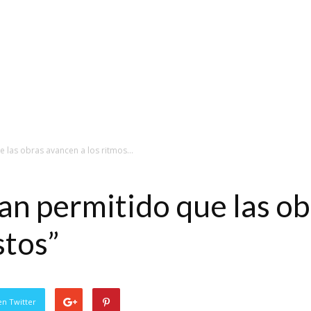
e las obras avancen a los ritmos...
han permitido que las o
stos”
en Twitter