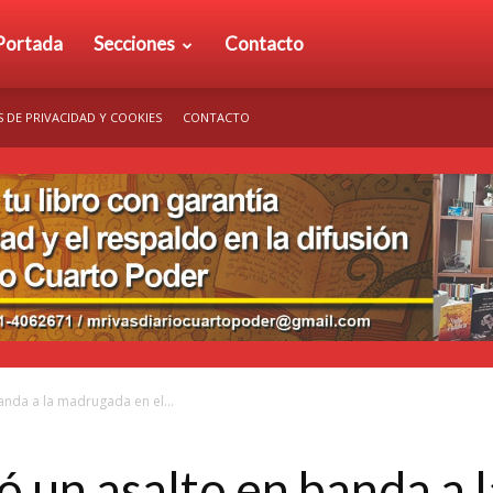
rio
Portada
Secciones
Contacto
S DE PRIVACIDAD Y COOKIES
CONTACTO
arto
der
banda a la madrugada en el...
ró un asalto en banda a