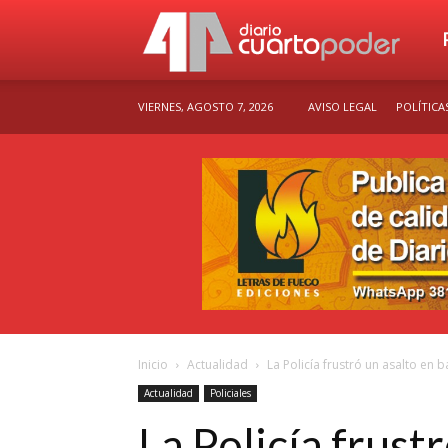
Dia
VIERNES, AGOSTO 7, 2026
AVISO LEGAL
POLÍTICA
Cu
Po
Inicio
Actualidad
La Policía frustró un asalto en 
Actualidad
Policiales
La Policía frust