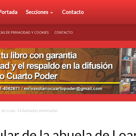
rio
Portada
Secciones
Contacto
CAS DE PRIVACIDAD Y COOKIES
CONTACTO
arto
der
la de Loan: 34 llamadas eliminadas
lular de la abuela de Lo