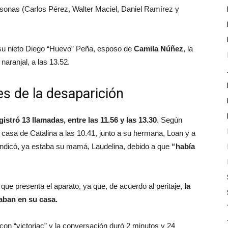
ersonas (Carlos Pérez, Walter Maciel, Daniel Ramírez y
e su nieto Diego “Huevo” Peña, esposo de
Camila Núñez
, la
naranjal, a las 13.52.
es de la desaparición
istró 13 llamadas, entre las 11.56 y las 13.30
. Según
 casa de Catalina a las 10.41, junto a su hermana, Loan y a
 indicó, ya estaba su mamá, Laudelina, debido a que
“había
 que presenta el aparato, ya que, de acuerdo al peritaje,
la
aban en su casa.
 con “victoriac” y la conversación duró 2 minutos y 24