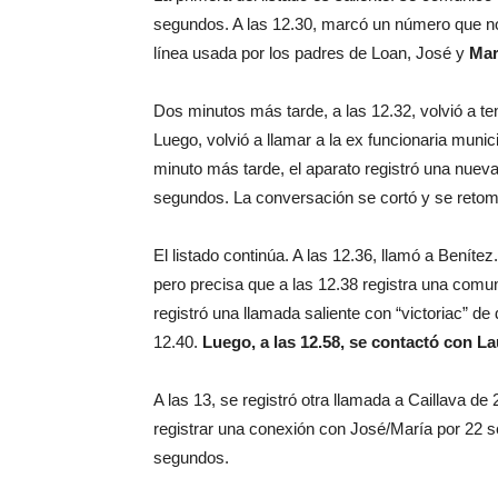
segundos. A las 12.30, marcó un número que no
línea usada por los padres de Loan, José y
Mar
Dos minutos más tarde, a las 12.32, volvió a t
Luego, volvió a llamar a la ex funcionaria muni
minuto más tarde, el aparato registró una nueva
segundos. La conversación se cortó y se retomó
El listado continúa. A las 12.36, llamó a Benít
pero precisa que a las 12.38 registra una comu
registró una llamada saliente con “victoriac” d
12.40.
Luego, a las 12.58, se contactó con L
A las 13, se registró otra llamada a Caillava de
registrar una conexión con José/María por 22 se
segundos.