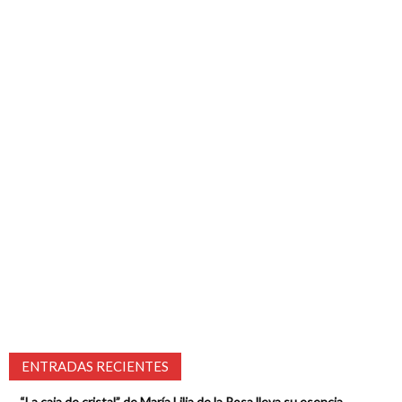
ENTRADAS RECIENTES
“La caja de cristal” de María Lilia de la Rosa lleva su esencia