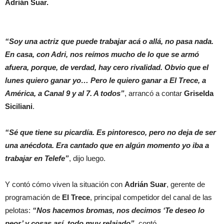
Adrián Suar.
“Soy una actriz que puede trabajar acá o allá, no pasa nada.
En casa, con Adri, nos reímos mucho de lo que se armó
afuera, porque, de verdad, hay cero rivalidad. Obvio que el
lunes quiero ganar yo… Pero le quiero ganar a El Trece, a
América, a Canal 9 y al 7. A todos”
, arrancó a contar
Griselda
Siciliani
.
“Sé que tiene su picardía. Es pintoresco, pero no deja de ser
una anécdota. Era cantado que en algún momento yo iba a
trabajar en Telefe”
, dijo luego.
Y contó cómo viven la situación con
Adrián Suar
, gerente de
programación de
El Trece
, principal competidor del canal de las
pelotas:
“Nos hacemos bromas, nos decimos ‘Te deseo lo
peor’ y cosas así, todo muy relajado”
, contó.