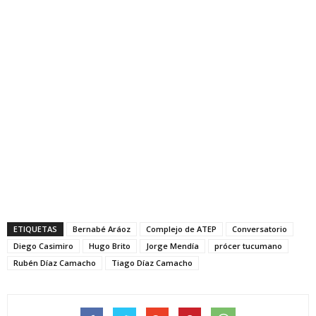
ETIQUETAS
Bernabé Aráoz
Complejo de ATEP
Conversatorio
Diego Casimiro
Hugo Brito
Jorge Mendía
prócer tucumano
Rubén Díaz Camacho
Tiago Díaz Camacho