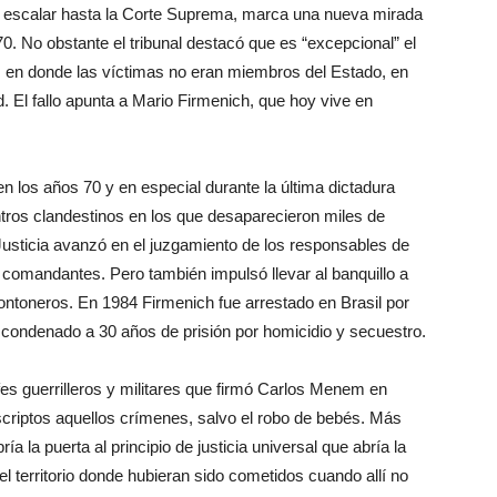
e escalar hasta la Corte Suprema, marca una nueva mirada
70. No obstante el tribunal destacó que es “excepcional” el
al, en donde las víctimas no eran miembros del Estado, en
 El fallo apunta a Mario Firmenich, que hoy vive en
n los años 70 y en especial durante la última dictadura
ntros clandestinos en los que desaparecieron miles de
Justicia avanzó en el juzgamiento de los responsables de
s comandantes. Pero también impulsó llevar al banquillo a
ontoneros. En 1984 Firmenich fue arrestado en Brasil por
y condenado a 30 años de prisión por homicidio y secuestro.
fes guerrilleros y militares que firmó Carlos Menem en
scriptos aquellos crímenes, salvo el robo de bebés. Más
ía la puerta al principio de justicia universal que abría la
l territorio donde hubieran sido cometidos cuando allí no