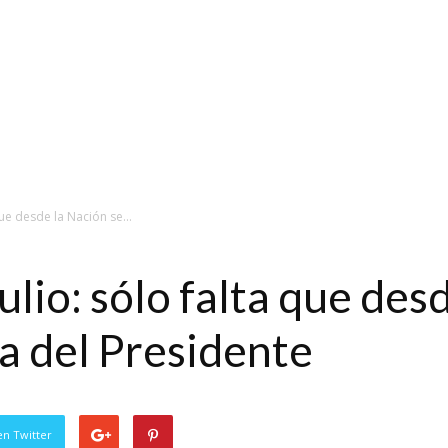
que desde la Nación se...
Julio: sólo falta que des
ta del Presidente
en Twitter