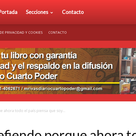
rio
Portada
Secciones
Contacto
 DE PRIVACIDAD Y COOKIES
CONTACTO
arto
der
e ahora todo el país piensa que soy...
efiendo porque ahora to