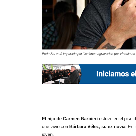
Fede Bal está imputado por "lesiones agravadas por vínculo e
El hijo de Carmen Barbieri
estuvo en el piso 
que vivió con
Bárbara Vélez, su ex novia
. En
joven.