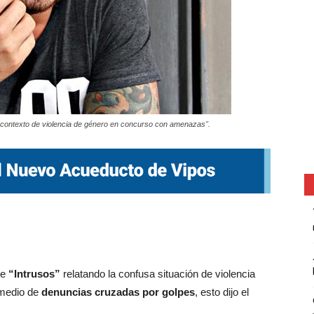
n contexto de violencia de género en concurso con amenazas".
de
“Intrusos”
relatando la confusa situación de violencia
 medio de
denuncias cruzadas por golpes
, esto dijo el