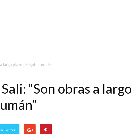
 a largo plazo del gobierno de...
Sali: “Son obras a largo
cumán”
en Twitter