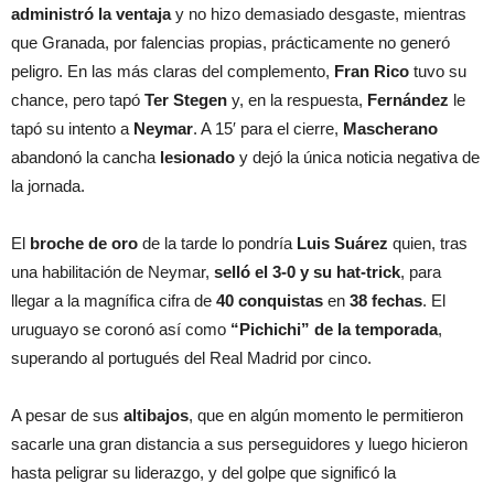
administró la ventaja
y no hizo demasiado desgaste, mientras
que Granada, por falencias propias, prácticamente no generó
peligro. En las más claras del complemento,
Fran Rico
tuvo su
chance, pero tapó
Ter Stegen
y, en la respuesta,
Fernández
le
tapó su intento a
Neymar
. A 15′ para el cierre,
Mascherano
abandonó la cancha
lesionado
y dejó la única noticia negativa de
la jornada.
El
broche de oro
de la tarde lo pondría
Luis Suárez
quien, tras
una habilitación de Neymar,
selló el 3-0 y su hat-trick
, para
llegar a la magnífica cifra de
40 conquistas
en
38 fechas
. El
uruguayo se coronó así como
“Pichichi” de la temporada
,
superando al portugués del Real Madrid por cinco.
A pesar de sus
altibajos
, que en algún momento le permitieron
sacarle una gran distancia a sus perseguidores y luego hicieron
hasta peligrar su liderazgo, y del golpe que significó la