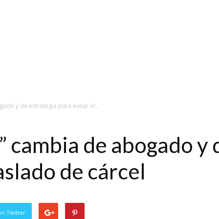
ado y de estrategia para evitar el...
d” cambia de abogado y 
raslado de cárcel
en Twitter