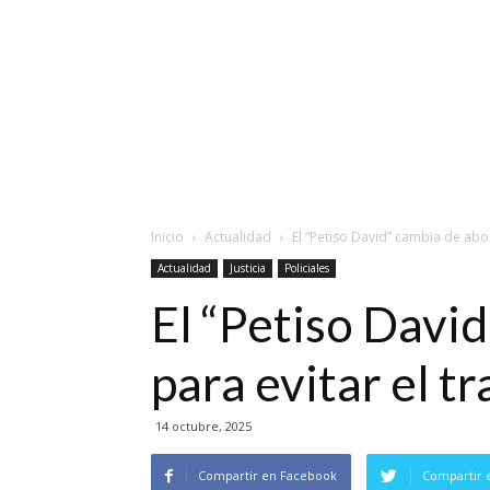
Inicio
Actualidad
El “Petiso David” cambia de abog
Actualidad
Justicia
Policiales
El “Petiso Davi
para evitar el t
14 octubre, 2025
Compartir en Facebook
Compartir 