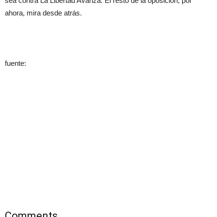
sea contra La Libertad Avanza. El resto de la oposición, por
ahora, mira desde atrás.
fuente:
Comments