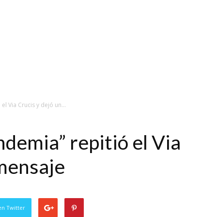
el Via Crucis y dejó un...
ndemia” repitió el Via
 mensaje
en Twitter