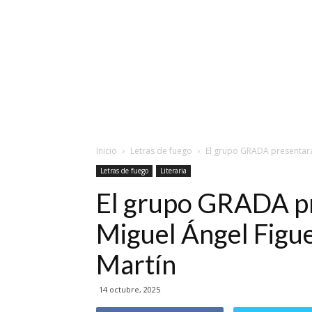
Inicio
Letras de fuego
El grupo GRADA presentará 
Letras de fuego
Literaria
El grupo GRADA pr
Miguel Ángel Figue
Martín
14 octubre, 2025