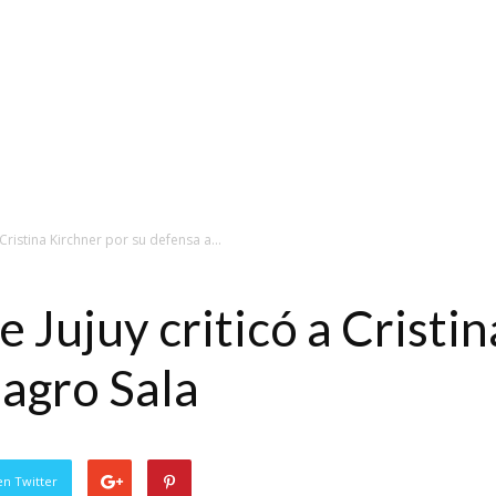
Cristina Kirchner por su defensa a...
 Jujuy criticó a Cristi
lagro Sala
en Twitter