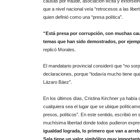
causas por fraude, asociación ilícita y extorsió
que a nivel nacional veía “retrocesos a las liber
quien definió como una “presa política”.
“Está presa por corrupción, con muchas caus
temas que han sido demostrados, por ejemp
replicó Morales.
El mandatario provincial consideró que “no sor
declaraciones, porque “todavía mucho tiene que 
Lázaro Báez”.
En los últimos días, Cristina Kirchner ya había 
cualquiera sea el lugar que se ubique políticam
presos, políticos”. En este sentido, escribió en
muchísima libertad donde todos pudieron expr
igualdad lograda, lo primero que van a arreba
Sala tiene un valor simbólico muy important