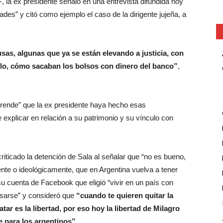
n-, la ex presidente señaló en una entrevista difundida hoy
tades” y citó como ejemplo el caso de la dirigente jujeña, a
as, algunas que ya se están elevando a justicia, con
lo, cómo sacaban los bolsos con dinero del banco”
,
prende” que la ex presidente haya hecho esas
explicar en relación a su patrimonio y su vínculo con
criticado la detención de Sala al señalar que “no es bueno,
ente o ideológicamente, que en Argentina vuelva a tener
 su cuenta de Facebook que eligió “vivir en un país con
esarse” y consideró que
“cuando te quieren quitar la
tar es la libertad, por eso hoy la libertad de Milagro
e para los argentinos”
.