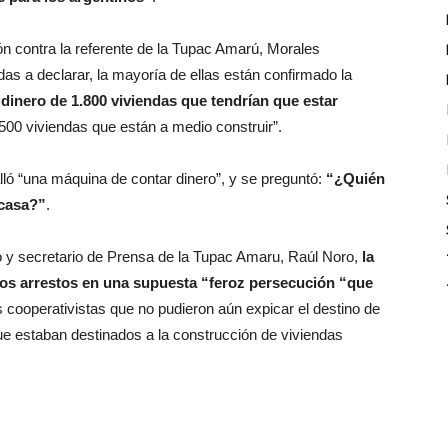
ón contra la referente de la Tupac Amarú, Morales
as a declarar, la mayoría de ellas están confirmado la
l dinero de 1.800 viviendas que tendrían que estar
500 viviendas que están a medio construir”.
lló “una máquina de contar dinero”, y se preguntó:
“¿Quién
 casa?”
.
o y secretario de Prensa de la Tupac Amaru, Raúl Noro,
la
los arrestos en una supuesta “feroz persecución “que
os cooperativistas que no pudieron aún expicar el destino de
que estaban destinados a la construcción de viviendas