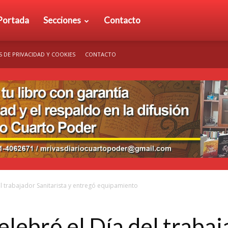
rio
Portada
Secciones
Contacto
S DE PRIVACIDAD Y COOKIES
CONTACTO
arto
der
l trabajador Sanitarista y entregó equipamiento
lebró el Día del trabaj