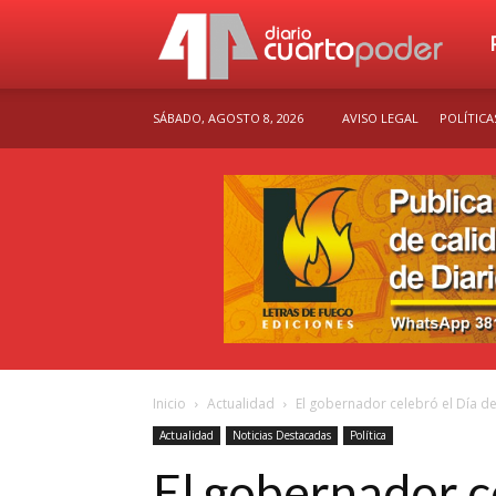
Dia
SÁBADO, AGOSTO 8, 2026
AVISO LEGAL
POLÍTICA
Cu
Po
Inicio
Actualidad
El gobernador celebró el Día de
Actualidad
Noticias Destacadas
Política
El gobernador ce