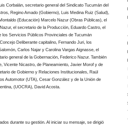
 Luis Corbalán, secretario general del Sindicato Tucumán del
istros, Regino Amado (Gobierno), Luis Medina Ruiz (Salud),
ontaldo (Educación) Marcelo Nazur (Obras Públicas), el
Nazur, el secretario de la Producción, Eduardo Castro, el
de los Servicios Públicos Provinciales de Tucumán
oncejo Deliberante capitalino, Fernando Juri, los
Salomón, Carlos Najar y Carolina Vargas Aignasse, el
tario general de la Gobernación, Federico Nazur. También
e, Vicente Nicastro, de Planeamiento, Javier Morof y de
etario de Gobierno y Relaciones Institucionales, Raúl
arios Automotor (UTA), Cesar González y de la Unión de
gentina, (UOCRA), David Acosta.
ados durante su gestión. Al iniciar su mensaje, se dirigió