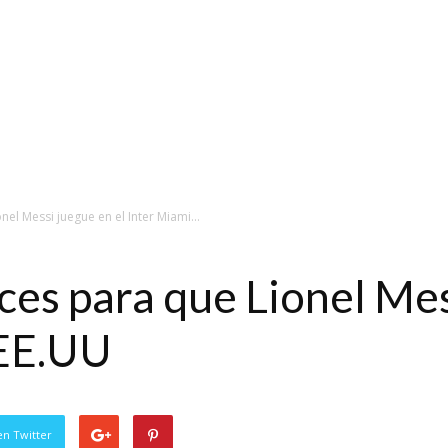
el Messi juegue en el Inter Miami...
ces para que Lionel Mes
 EE.UU
en Twitter