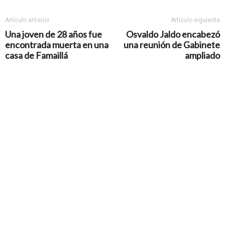
Artículo anterior
Artículo siguiente
Una joven de 28 años fue
Osvaldo Jaldo encabezó
encontrada muerta en una
una reunión de Gabinete
casa de Famaillá
ampliado