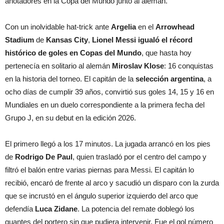
anotadores en la Copa del Mundo junto al alemán.
Con un inolvidable hat-trick ante
Argelia
en el
Arrowhead
Stadium
de
Kansas City
,
Lionel Messi
igualó el récord
histórico de goles en Copas del Mundo
, que hasta hoy
pertenecía en solitario al alemán
Miroslav Klose
: 16 conquistas
en la historia del torneo. El capitán de la
selección argentina
, a
ocho días de cumplir 39 años, convirtió sus goles 14, 15 y 16 en
Mundiales en un duelo correspondiente a la primera fecha del
Grupo J, en su debut en la edición 2026.
El primero llegó a los 17 minutos. La jugada arrancó en los pies
de
Rodrigo De Paul
, quien trasladó por el centro del campo y
filtró el balón entre varias piernas para Messi. El capitán lo
recibió, encaró de frente al arco y sacudió un disparo con la zurda
que se incrustó en el ángulo superior izquierdo del arco que
defendía
Luca Zidane
. La potencia del remate doblegó los
guantes del portero sin que pudiera intervenir. Fue el gol número