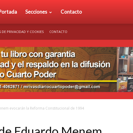
rio
Portada
Secciones
Contacto
S DE PRIVACIDAD Y COOKIES
CONTACTO
arto
der
enem evocarán la Reforma Constitucional de 1994
a de Eduardo Menem