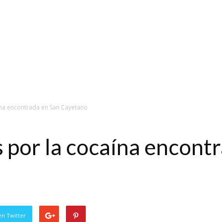
ína encontrada en San Cayetano
 por la cocaína encont
en Twitter