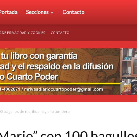
rio
Portada
Secciones
Contacto
S DE PRIVACIDAD Y COOKIES
CONTACTO
arto
der
00 bagullos de marihuana y una tumbera
Mario” con 100 bagullo