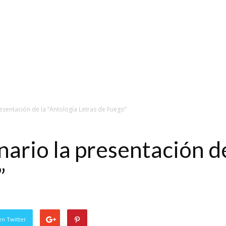
sentación de la “Antología Letras de Fuego”
ario la presentación de
”
en Twitter