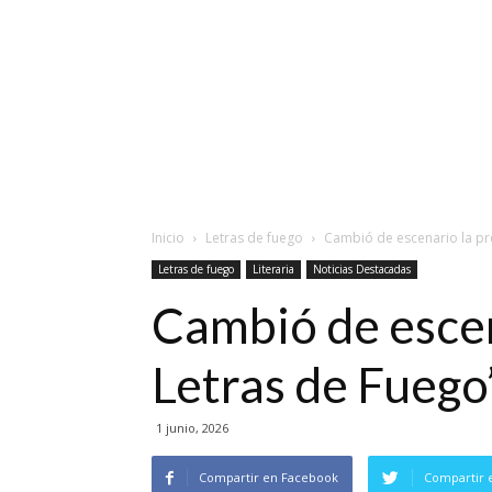
Inicio
Letras de fuego
Cambió de escenario la pre
Letras de fuego
Literaria
Noticias Destacadas
Cambió de escen
Letras de Fuego
1 junio, 2026
Compartir en Facebook
Compartir 