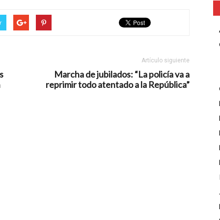
r
Artículo siguiente
s
Marcha de jubilados: “La policía va a
n
reprimir todo atentado a la República”