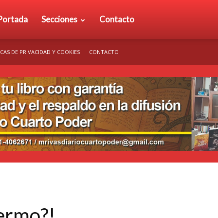
rio
Portada
Secciones
Contacto
ICAS DE PRIVACIDAD Y COOKIES
CONTACTO
arto
der
ermo?!