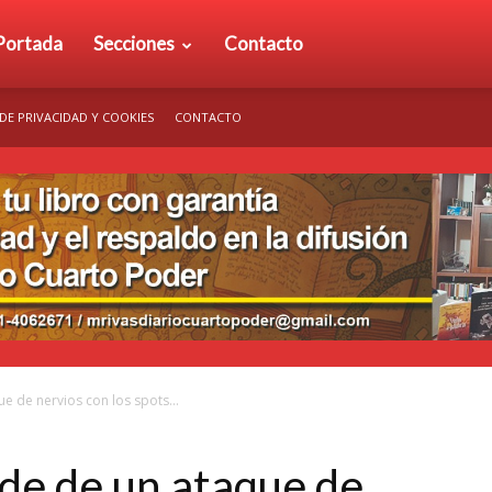
rio
Portada
Secciones
Contacto
 DE PRIVACIDAD Y COOKIES
CONTACTO
arto
der
e de nervios con los spots...
rde de un ataque de