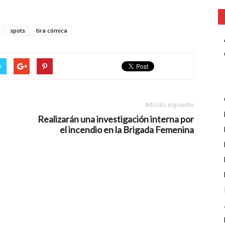
spots
tira cómica
r
Artículo siguiente
Realizarán una investigación interna por
el incendio en la Brigada Femenina