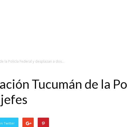
e la Policía Federal y desplazan a dos...
ación Tucumán de la Pol
 jefes
en Twitter