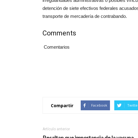
irregularidades administrativas o posibles víncu
detención de siete efectivos federales acusado
transporte de mercadería de contrabando.
Comments
Comentarios
Compartir
Facebook
Twitte
Artículo anterior
Resaltan que importancia de la vacuna