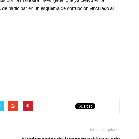
los con la maniobra investigada, que ya derivó en la
s de participar en un esquema de corrupción vinculado al
r
Artículo siguiente
El gobernador de Tucumán está segundo