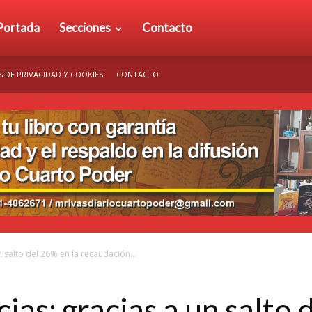
rio
Portada
Secciones
Contacto
S DE PRIVACIDAD Y COOKIES
CONTACTO
arto
der
n salto del 26% en la recaudación...
cias: gracias a un salto 