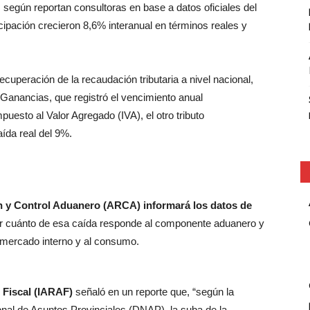
, según reportan consultoras en base a datos oficiales del
cipación crecieron 8,6% interanual en términos reales y
ecuperación de la recaudación tributaria a nivel nacional,
 Ganancias, que registró el vencimiento anual
uesto al Valor Agregado (IVA), el otro tributo
aída real del 9%.
n y Control Aduanero (ARCA) informará los datos de
cer cuánto de esa caída responde al componente aduanero y
l mercado interno y al consumo.
 Fiscal (IARAF)
señaló en un reporte que, “según la
onal de Asuntos Provinciales (DNAP), la suba de la