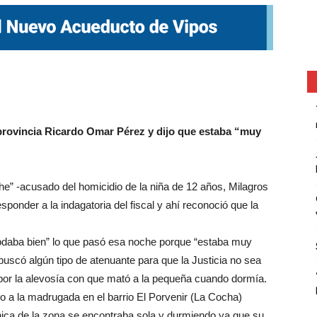
a provincia Ricardo Omar Pérez y dijo que estaba “muy
e” -acusado del homicidio de la niña de 12 años, Milagros
esponder a la indagatoria del fiscal y ahí reconoció que la
odaba bien” lo que pasó esa noche porque “estaba muy
uscó algún tipo de atenuante para que la Justicia no sea
o por la alevosía con que mató a la pequeña cuando dormía.
o a la madrugada en el barrio El Porvenir (La Cocha)
nica de la zona se encontraba sola y durmiendo ya que su