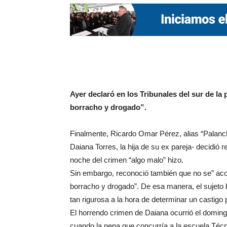
Ayer declaró en los Tribunales del sur de l
borracho y drogado”.
Finalmente, Ricardo Omar Pérez, alias “Palanch
Daiana Torres, la hija de su ex pareja- decidió r
noche del crimen “algo malo” hizo.
Sin embargo, reconoció también que no se” ac
borracho y drogado”. De esa manera, el sujeto b
tan rigurosa a la hora de determinar un castig
El horrendo crimen de Daiana ocurrió el doming
cuando la nena que concurría a la escuela Téc