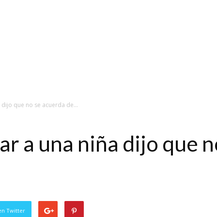
dijo que no se acuerda de...
r a una niña dijo que n
en Twitter